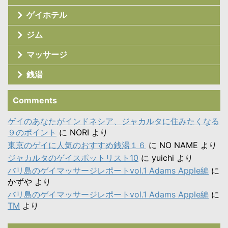
ゲイホテル
ジム
マッサージ
銭湯
Comments
ゲイのあなたがインドネシア、ジャカルタに住みたくなる
９のポイント
に
NORI
より
東京のゲイに人気のおすすめ銭湯１６
に
NO NAME
より
ジャカルタのゲイスポットリスト10
に
yuichi
より
バリ島のゲイマッサージレポートvol.1 Adams Apple編
に
かずや
より
バリ島のゲイマッサージレポートvol.1 Adams Apple編
に
TM
より