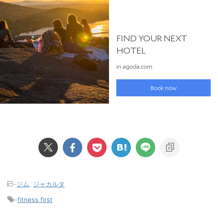
-
ジム
,
ジャカルタ
-
fitness first