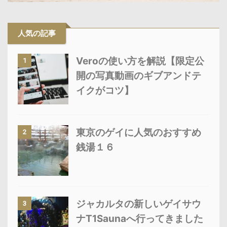
人気の記事
Veroの使い方を解説【限定公
1
開の写真動画のギブアンドテ
イクがコツ】
東京のゲイに人気のおすすめ
2
銭湯１６
ジャカルタの新しいゲイサウ
3
ナT1Saunaへ行ってきました